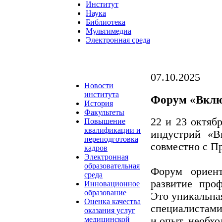
Институт
Наука
Библиотека
Мультимедиа
Электронная среда
07.10.2025
Новости
института
Форум «Вклю
История
Факультеты
22 и 23 октяб
Повышение
квалификации и
индустрий «В
переподготовка
совместно с П
кадров
Электронная
образовательная
Форум ориен
среда
развитие про
Инновационное
образование
Это уникальна
Оценка качества
специалистами
оказания услуг
и опыт, необх
медицинской