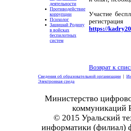
деятельности
Противодействие
Участие беспл
коррупции
Психолог
регистра
Защищай Родину
https://kadry20
в войсках
беспилотных
систем
Возврат к спис
|
Сведения об образовательной организации
Ин
Электронная среда
Министерство цифровог
коммуникаций 
© 2015 Уральский те
информатики (филиал) 