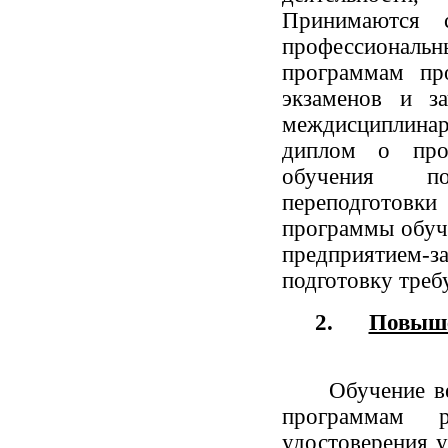
Принимаются 
профессиональн
программам про
экзаменов и з
междисциплина
диплом о проф
обучения по
переподготовк
программы обуч
предприятием
подготовку треб
2.
Повыше
Обучение ве
программам 
удостоверения у