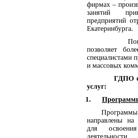
фирмах – произ
занятий при
предприятий от
Екатеринбурга.
Повышение 
позволяет боле
специалистами п
и массовых ком
ГДПО о
услуг:
1.
Программы
Программы
направлены на 
для освоени
деятельности,