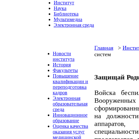
Институт
Наука
Библиотека
Мультимедиа
Электронная среда
Главная
>
Инсти
Новости
систем
института
История
Факультеты
Повышение
Защищай Роди
квалификации и
переподготовка
Войска бесп
кадров
Электронная
Вооруженны
образовательная
сформированны
среда
Инновационное
на должности
образование
аппаратов,
Оценка качества
специально
оказания услуг
медицинской