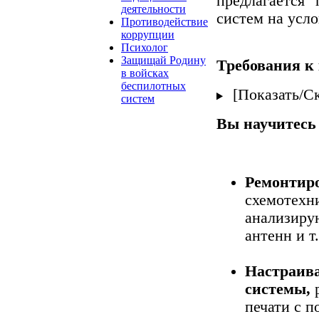
предлагается
деятельности
систем на усло
Противодействие
коррупции
Психолог
Защищай Родину
Требования к
в войсках
беспилотных
[Показать/С
систем
Вы научитесь
Ремонтир
схемотехни
анализиру
антенн и т.
Настраива
системы,
р
печати с 