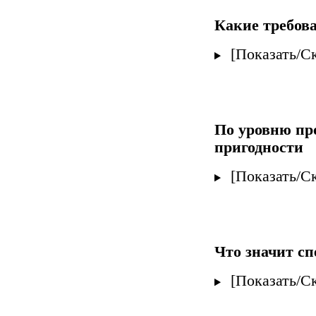
Какие требов
[Показать/С
По уровню пр
пригодности
[Показать/С
Что значит с
[Показать/С