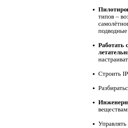
Пилотиро
типов – во
самолётног
подводные
Работать
летатель
настраиват
Строить IP
Разбиратьс
Инженерн
веществам
Управлять