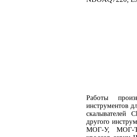
Работы произ
инструментов д
скалывателей C
другого инстру
МОГ-У, МОГ-Т