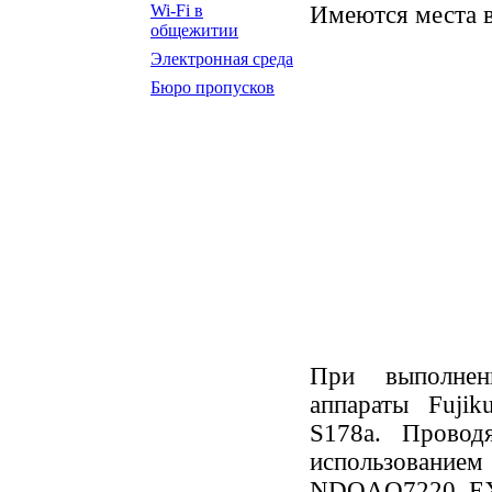
Имеются места в
Wi-Fi в
общежитии
Электронная среда
Бюро пропусков
При выполнен
аппараты Fujik
S178a. Провод
использованием
NDOAQ7220, EX