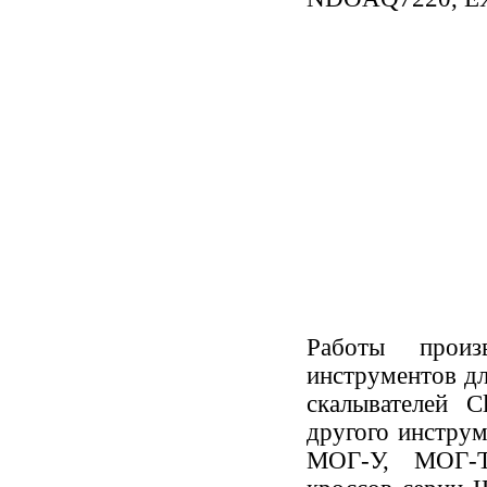
Работы произ
инструментов д
скалывателей C
другого инстру
МОГ-У, МОГ-Т