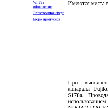
Имеются места в
Wi-Fi в
общежитии
Электронная среда
Бюро пропусков
При выполнен
аппараты Fujik
S178a. Провод
использованием
NDOAQ7220, EX