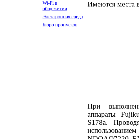
Имеются места в
Wi-Fi в
общежитии
Электронная среда
Бюро пропусков
При выполнен
аппараты Fujik
S178a. Провод
использованием
NDOAQ7220, EX