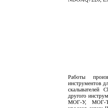
Работы произ
инструментов д
скалывателей C
другого инстру
МОГ-У, МОГ-Т