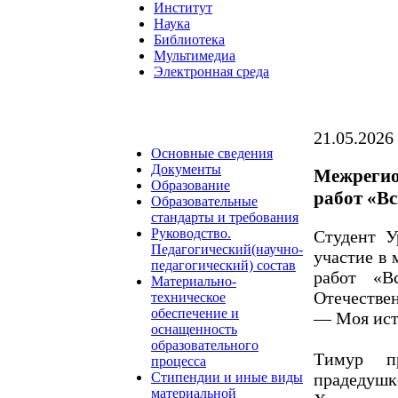
Институт
Наука
Библиотека
Мультимедиа
Электронная среда
21.05.2026
Основные сведения
Документы
Межрегио
Образование
работ «В
Образовательные
стандарты и требования
Руководство.
Студент 
Педагогический(научно-
участие в
педагогический) состав
работ «В
Материально-
Отечестве
техническое
обеспечение и
— Моя исто
оснащенность
образовательного
Тимур пр
процесса
прадеду
Стипендии и иные виды
материальной