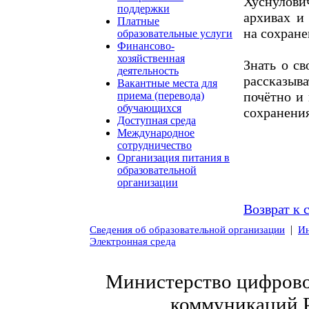
Хуснулов
поддержки
архивах и
Платные
на сохране
образовательные услуги
Финансово-
хозяйственная
Знать о св
деятельность
рассказыв
Вакантные места для
почётно и
приема (перевода)
обучающихся
сохранения
Доступная среда
Международное
сотрудничество
Организация питания в
образовательной
организации
Возврат к 
|
Сведения об образовательной организации
Ин
Электронная среда
Министерство цифровог
коммуникаций 