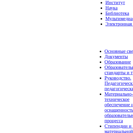
Институт
Наука
Библиотека
Мультимедиа
Электронная 
Основные св
Документы
Образование
Образователь
стандарты и 
Руководство.
Педагогическ
педагогическ
Материально-
техническое
обеспечение 
оснащенност
образователь
процесса
Стипендии и
материальной