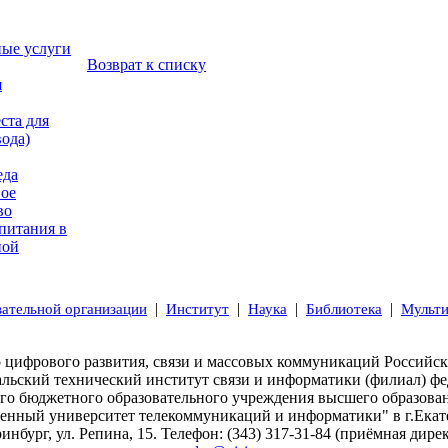
ные услуги
Возврат к списку
я
ста для
вода)
еда
ое
во
питания в
ной
|
|
|
|
вательной организации
Институт
Наука
Библиотека
Мульт
 цифрового развития, связи и массовых коммуникаций Российс
альский технический институт связи и информатики (филиал) фе
ого бюджетного образовательного учреждения высшего образова
венный университет телекоммуникаций и информатики" в г.Екат
ринбург, ул. Репина, 15. Телефон: (343) 317-31-84 (приёмная дирек