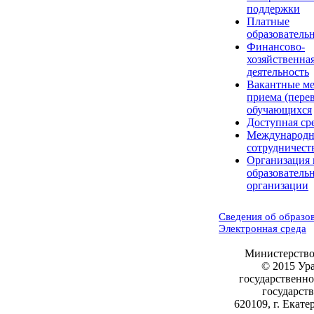
поддержки
Платные
образователь
Финансово-
хозяйственна
деятельность
Вакантные ме
приема (пере
обучающихся
Доступная ср
Международн
сотрудничест
Организация 
образователь
организации
Сведения об образо
Электронная среда
Министерство
© 2015 Ур
государственн
государст
620109, г. Екате