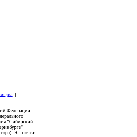
|
имедиа
кий Федерации
дерального
ния "Сибирский
еринбурге"
тора). Эл. почта: