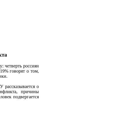
кта
 четверть россиян
 19% говорят о том,
ики.
У рассказывается о
онфликта, причины
еловек подвергается