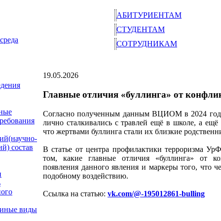
АБИТУРИЕНТАМ
СТУДЕНТАМ
среда
СОТРУДНИКАМ
19.05.2026
едения
Главные отличия «буллинга» от конфли
ные
Согласно полученным данным ВЦИОМ в 2024 году:
требования
лично сталкивались с травлей ещё в школе, а ещё
что жертвами буллинга стали их близкие родственн
ий(научно-
ий) состав
В статье от центра профилактики терроризма УрФ
том, какие главные отличия «буллинга» от к
появления данного явления и маркеры того, что ч
и
подобному воздействию.
ь
ного
Ссылка на статью:
vk.com/@-195012861-bulling
 иные виды