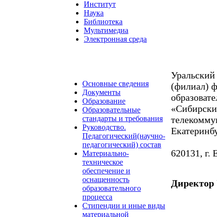
Институт
Наука
Библиотека
Мультимедиа
Электронная среда
Уральский
Основные сведения
(филиал) 
Документы
образоват
Образование
«Сибирски
Образовательные
стандарты и требования
телекомму
Руководство.
Екатеринб
Педагогический(научно-
педагогический) состав
620131, г. 
Материально-
техническое
обеспечение и
оснащенность
Директо
образовательного
процесса
Стипендии и иные виды
материальной