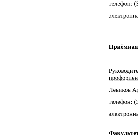
телефон: (
электронна
Приёмная
Руководит
профориен
Левиков А
телефон: (
электронна
Факульте