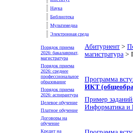
Наука
Библиотека
Мультимедиа
Электронная среда
Абитуриент
>
П
Порядок приема
2026: бакалавриат,
магистратура
> 
магистратура
Порядок приема
2026: среднее
профессиональное
Программа всту
образование
ИКТ (общеобра
Порядок приема
2026: аспирантура
Пример заданий
Целевое обучение
Информатика и 
Платное обучение
Договоры на
обучение
Программа всту
Кредит на