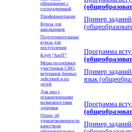
образование с
(общеобразова
господдержкой
Профориентация
Пример заданий
Курсы для
(общеобразоват
школьников
Подготовительные
курсы для
поступления
Программа всту
Клуб "JunIT"
(общеобразова
Меры поддержки
участников СВО,
Пример заданий
ветеранов боевых
язык (общеобра
действий и их
детей
Для лиц с
ограниченными
возможностями
Программа всту
здоровья
(общеобразова
Опрос об
удовлетворенности
Пример заданий
качеством
(общеобразоват
образовательных