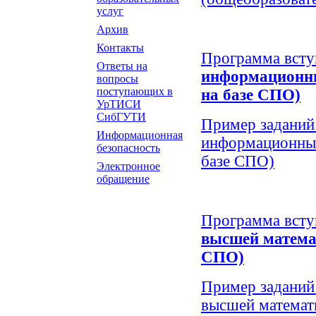
услуг
Архив
Контакты
Программа всту
Ответы на
информационны
вопросы
поступающих в
на базе СПО)
УрТИСИ
СибГУТИ
Пример заданий
Информационная
информационных
безопасность
базе СПО)
Электронное
обращение
Программа всту
высшей матема
СПО)
Пример заданий
высшей математ